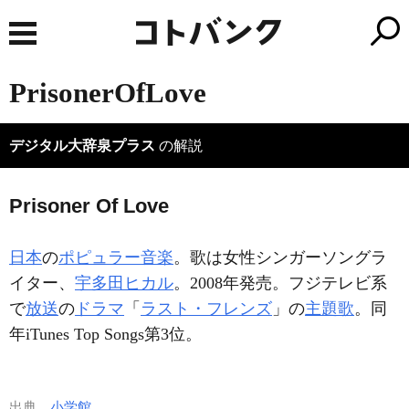
PrisonerOfLove
デジタル大辞泉プラス
の解説
Prisoner Of Love
日本
の
ポピュラー音楽
。歌は女性シンガーソングラ
イター、
宇多田ヒカル
。2008年発売。フジテレビ系
で
放送
の
ドラマ
「
ラスト・フレンズ
」の
主題歌
。同
年iTunes Top Songs第3位。
出典
小学館