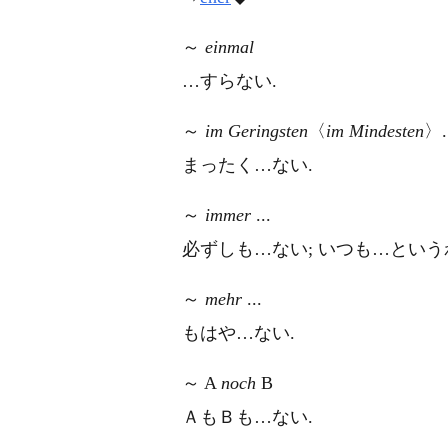
～
einmal
…すらない.
～
im Geringsten
〈
im Mindesten
〉.
まったく…ない.
～
immer
...
必ずしも…ない; いつも…という
～
mehr
...
もはや…ない.
～
A
noch
B
ＡもＢも…ない.