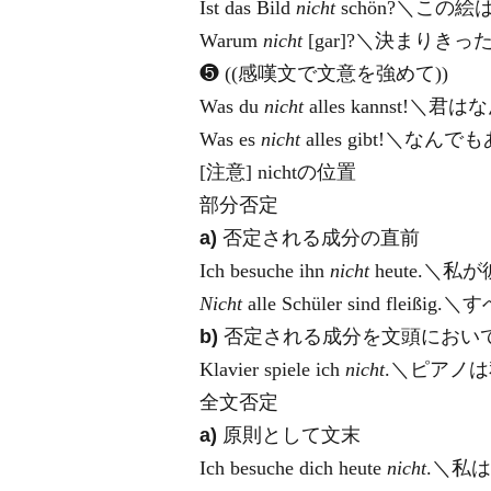
Ist das Bild
nicht
schön?＼この
Warum
nicht
[gar]?＼決まり
❺ ((感嘆文で文意を強めて))
Was du
nicht
alles kannst!
Was es
nicht
alles gibt!＼な
[注意] nichtの位置
部分否定
a)
否定される成分の直前
Ich besuche ihn
nicht
heute.＼
Nicht
alle Schüler sind f
b)
否定される成分を文頭において，
Klavier spiele ich
nicht
.＼ピアノ
全文否定
a)
原則として文末
Ich besuche dich heute
nicht
.＼私