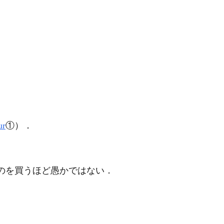
ur
①）．
〉.＼私はそんなものを買うほど愚かではない．