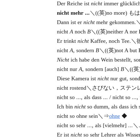
Der Reiche ist
nicht
immer glü
nicht mehr ...
＼((英)
no more
) も
Dann ist er
nicht
mehr gekom
nicht
A
noch
B
＼((英)
neither
A no
Er trinkt
nicht
Kaffee, noch
nicht
A
, sondern
B
＼((英)
not
A bu
Nicht
ich habe den Wein be
nicht nur
A
, sondern [auch]
B
＼((英
Diese Kamera ist
nicht
nur gut,
nicht rostend＼さびない，ステ
nicht so ..., als dass ... / 
Ich bin
nicht
so dumm, als das
nicht so ohne sein＼⇒
ohne
◆
nicht so sehr ..., als [viel
Er ist
nicht
so sehr Lehrer al