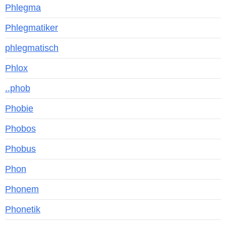
Phlegma
Phlegmatiker
phlegmatisch
Phlox
..phob
Phobie
Phobos
Phobus
Phon
Phonem
Phonetik