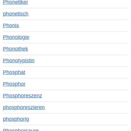
Phonetiker
phonetisch
Phonix
Phonologie
Phonothek
Phonotypistin
Phosphat
Phosphor
Phosphoreszenz
phosphoreszieren
phosphorig
Phosphorsaure