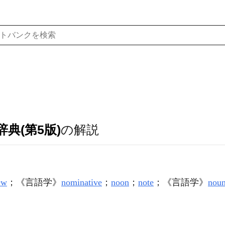
典(第5版)
の解説
ew
；
《言語学》
nominative
；
noon
；
note
；
《言語学》
nou