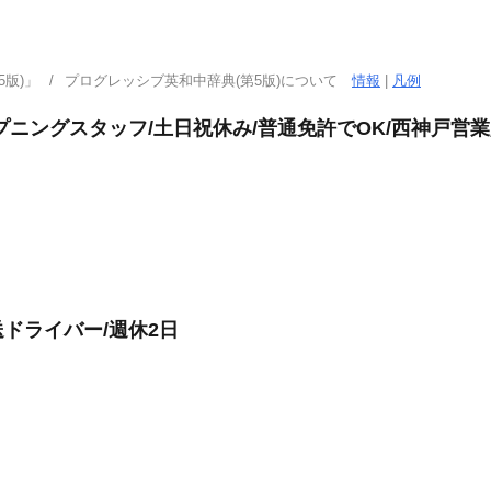
版)」
プログレッシブ英和中辞典(第5版)について
情報
|
凡例
ニングスタッフ/土日祝休み/普通免許でOK/西神戸営業
ドライバー/週休2日