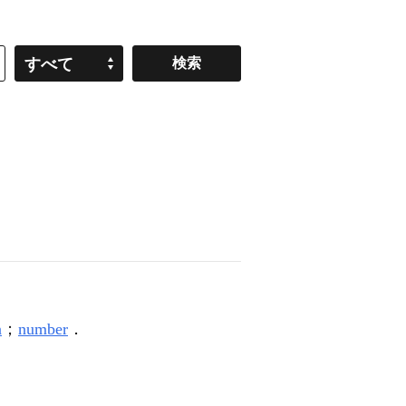
すべて
n
；
number
．