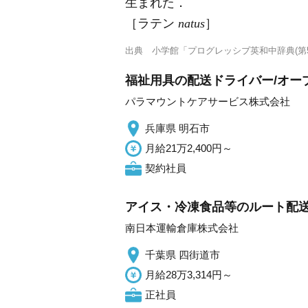
生まれた
．
［ラテン
natus
］
出典
小学館「プログレッシブ英和中辞典(第5
福祉用具の配送ドライバー/オープ
パラマウントケアサービス株式会社
兵庫県 明石市
月給21万2,400円～
契約社員
アイス・冷凍食品等のルート配送
南日本運輸倉庫株式会社
千葉県 四街道市
月給28万3,314円～
正社員