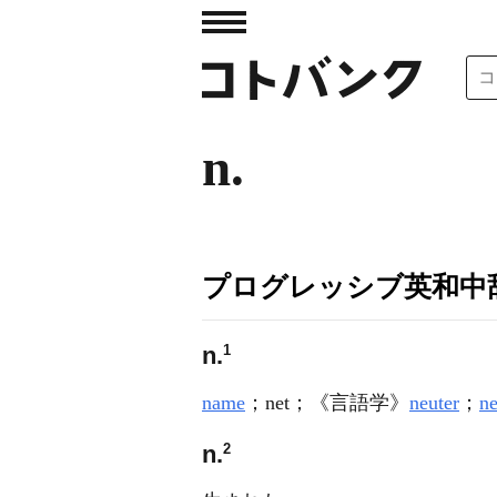
n.
プログレッシブ英和中辞
1
n.
name
；net；
《言語学》
neuter
；
n
2
n.