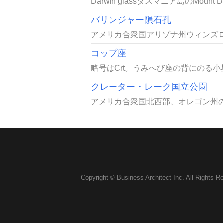
Darwin glassタスマニア島のMount 
バリンジャー隕石孔
アメリカ合衆国アリゾナ州ウィンズロー
コップ座
略号はCrt。うみへび座の背にのる
クレーター・レーク国立公園
アメリカ合衆国北西部、オレゴン州の
Copyright © Business Architect Inc. All Rights R