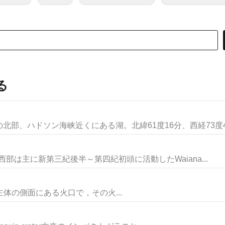
る
部、ハドソン海峡近くにある湖。北緯61度16分、西経73度40分
島の西部は主に新第三紀後半～第四紀初頭に活動したWaiana...
rater火山の主体の側面にある火口で，その火...