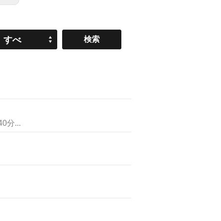
すべ
て
...