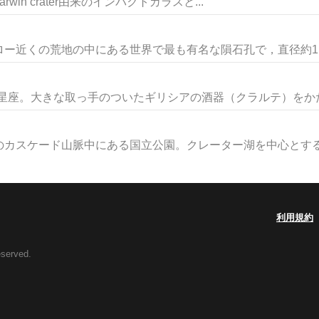
Darwin crater由来のインパクトガラスと...
近くの荒地の中にある世界で最も有名な隕石孔で，直径約1.2k
小星座。大きな取っ手のついたギリシアの酒器（クラルテ）をかたど
カスケード山脈中にある国立公園。クレーター湖を中心とする面積
利用規約
eserved.