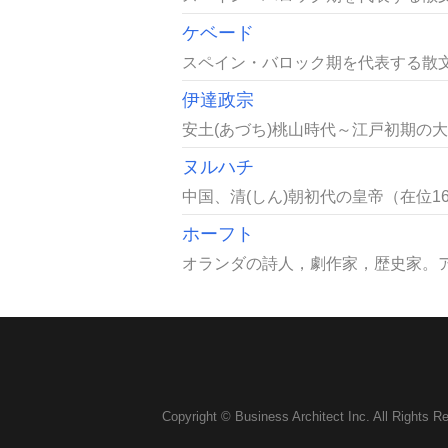
ケベード
スペイン・バロック期を代表する散文
伊達政宗
安土(あづち)桃山時代～江戸初期の大名
ヌルハチ
中国、清(しん)朝初代の皇帝（在位16
ホーフト
オランダの詩人，劇作家，歴史家。ア
Copyright © Business Architect Inc. All Rights R