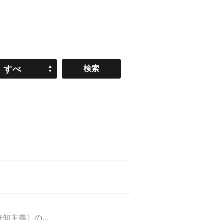
すべ
て
主義〉の...