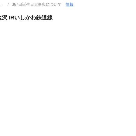
典」
367日誕生日大事典について
情報
金沢 IRいしかわ鉄道線