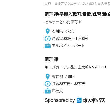
出典
日外アソシエーツ「367日誕生日大事
調理師/早期入職可/常勤/保育園/
セルホーといた保育園
石川県 金沢市
時給1,100円～1,200円
アルバイト・パート
調理師
キッズガーデン品川上大崎No.203351
東京都 品川区
月給23万円～32万円
正社員
Sponsored by