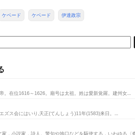
ケベード
ケベード
伊達政宗
る
帝。在位1616～1626。廟号は太祖。姓は愛新覚羅。建州女...
ズス会にはいり,天正(てんしょう)11年(1583)来日。...
家，小説家，詩人。警句や地口などを駆使する，いわゆる〈奇知