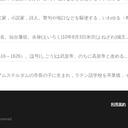
家，小説家，詩人。警句や地口などを駆使する，いわゆる〈奇知
。仙台藩祖。永禄(えいろく)10年8月3日米沢(よねざわ)城主..
16～1626）。諡号(しごう)は武皇帝、のちに高皇帝と改める...
ムステルダムの市長の子に生まれ，ラテン語学校を卒業後，イタ
利用規約
eserved.