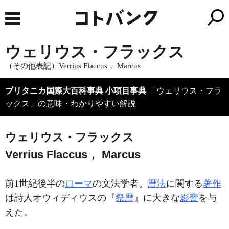
ウェリウス・フラックス
（その他表記）Verrius Flaccus， Marcus
ブリタニカ国際大百科事典 小項目事典
「ウェリウス・フラ
ックス」の意味・わかりやすい解説
ウェリウス・フラックス
Verrius Flaccus， Marcus
前1世紀後半の
ローマ
の文法学者。
暦法
に関する
著作
は詩人オウィディウスの『
祭暦
』に大きな
影響
を与
えた。