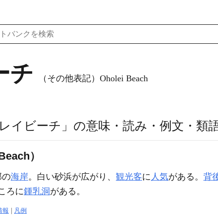
ーチ
（その他表記）Oholei Beach
レイビーチ」の意味・読み・例文・類
Beach）
部の
海岸
。白い砂浜が広がり、
観光客
に
人気
がある。
背
ころに
鍾乳洞
がある。
情報
|
凡例