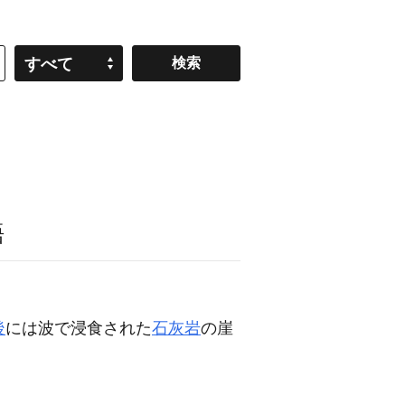
すべて
語
後
には波で浸食された
石灰岩
の崖