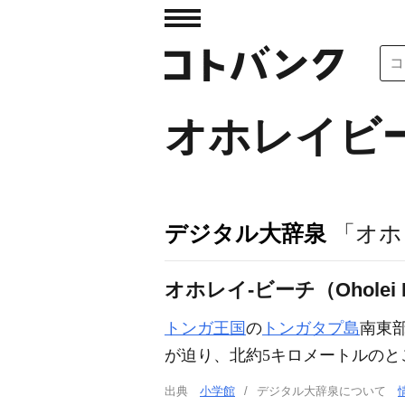
オホレイビ
デジタル大辞泉
「オホ
オホレイ‐ビーチ（Oholei 
トンガ王国
の
トンガタプ島
南東
が迫り、北約5キロメートルのと
出典
小学館
デジタル大辞泉について