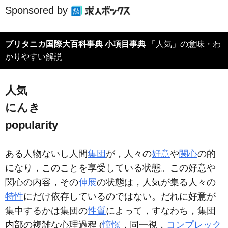
Sponsored by
ブリタニカ国際大百科事典 小項目事典
「人気」の意味・わ
かりやすい解説
人気
にんき
popularity
ある人物ないし人間
集団
が，人々の
好意
や
関心
の的
になり，このことを享受している状態。この好意や
関心の内容，その
伸展
の状態は，人気が集る人々の
特性
にだけ依存しているのではない。だれに好意が
集中するかは集団の
性質
によって，すなわち，集団
内部の複雑な心理過程 (
憧憬
，同一視，
コンプレック