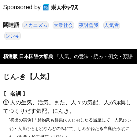
Sponsored by
関連語
メカニズム
大衆社会
夜討曾我
人気者
シンキ
精選版 日本国語大辞典
「人気」の意味・読み・例文・類語
じん‐き【人気】
〘 名詞 〙
①
人の生気、活気。また、人々の気配。人が群集し
てつくりだす気配。にんき。
[初出の実例]「見物衆も群集
したる当座にて、人気
(くんじゅ)
(シン
・人音
なんどのみにて、しみかねたる当庭
に
キ)
(ひとをと)
(たうば)