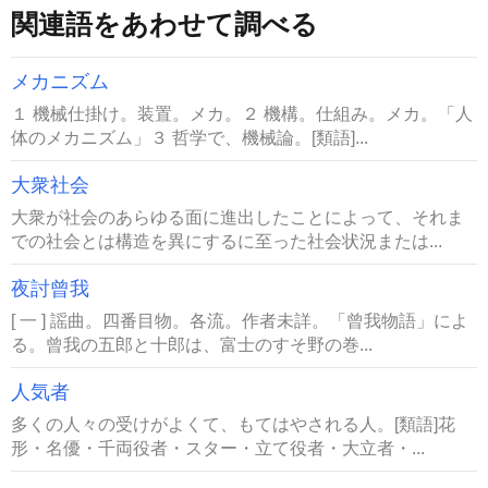
関連語をあわせて調べる
メカニズム
１ 機械仕掛け。装置。メカ。２ 機構。仕組み。メカ。「人
体のメカニズム」３ 哲学で、機械論。[類語]...
大衆社会
大衆が社会のあらゆる面に進出したことによって、それま
での社会とは構造を異にするに至った社会状況または...
夜討曾我
[ 一 ] 謡曲。四番目物。各流。作者未詳。「曾我物語」によ
る。曾我の五郎と十郎は、富士のすそ野の巻...
人気者
多くの人々の受けがよくて、もてはやされる人。[類語]花
形・名優・千両役者・スター・立て役者・大立者・...