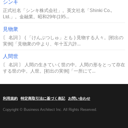
シンキ
正式社名「シンキ株式会社」。英文社名「Shinki Co.,
Ltd.」。金融業。昭和29年(195...
見物衆
〘 名詞 〙 ( 「けんぶつしゅ」とも ) 見物する人々。[初出の
実例]「見物衆の中より、年十五六許...
人間世
〘 名詞 〙 人間の生きていく世の中。人間の形をとって存在
する世の中。人世。[初出の実例]「一所にて...
利用規約
特定商取引法に基づく表記
お問い合わせ
Copyright © Business Architect Inc. All Rights Reserved.