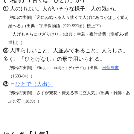
〘 名詞 〙
( 古くは「ひとげ」か )
①
人のけはい。人がいそうな様子。人の気
。
(け)
[初出の実例]「廂にゐ給へる人々狭くて人げにあつかはしく覚え
給へる」(出典：宇津保物語（970‐999頃）楼上下)
「人げもさらにせざりけり」(出典：幸若・夜討曾我（室町末‐近
世初）)
②
人間らしいこと。人並みであること。人らしさ。
多く、「ひとげなし」の形で用いられる。
[初出の実例]「Fitoguemonai
」(出典：
日葡辞書
(ヒトゲモナイ)
（1603‐04）)
③
＝
ひとで（人出）
[初出の実例]「さすが繁花・費える事に立人気」(出典：雑俳・あ
ふむ石（1839）)