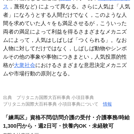
ス
，蔑視など) によって異なる。さらに人気は「人気
者」になろうとする人間だけでなく，このような人
間を求めていた人々をも満足させるが，こういった
両者の満足によって利益を得るさまざまなメカニズ
ムによって，人気はしばしば「つくられる」。なお
人物に対してだけではなく，しばしば動物やシンボ
ルその他の事象や事物につきまとい，人気投票的性
格が
大衆社会
におけるさまざまな意思決定メカニズ
ムや市場行動の原則となる。
出典
ブリタニカ国際大百科事典 小項目事典
ブリタニカ国際大百科事典 小項目事典について
情報
「練馬区」資格不問/訪問介護の受付・介護事務/時給
1,300円から・週2日可・扶養内OK・未経験可