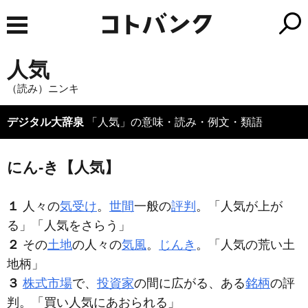
人気
（読み）ニンキ
デジタル大辞泉
「人気」の意味・読み・例文・類語
にん‐き【人気】
１
人々の
気受け
。
世間
一般の
評判
。「
人気
が上が
る」「
人気
をさらう」
２
その
土地
の人々の
気風
。
じんき
。「
人気
の荒い土
地柄」
３
株式市場
で、
投資家
の間に広がる、ある
銘柄
の評
判。「買い
人気
にあおられる」