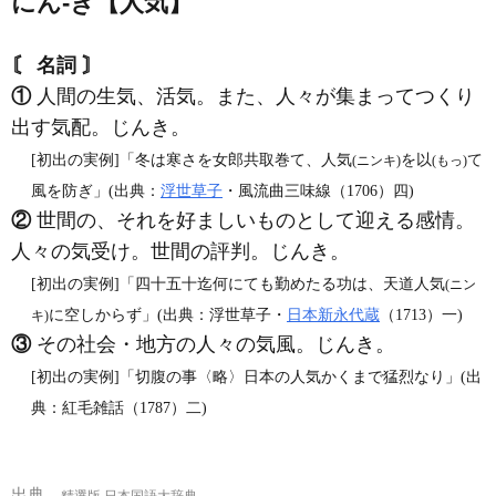
にん‐き【人気】
〘 名詞 〙
①
人間の生気、活気。また、人々が集まってつくり
出す気配。じんき。
[初出の実例]「冬は寒さを女郎共取巻て、人気
を以
て
(ニンキ)
(もっ)
風を防ぎ」(出典：
浮世草子
・風流曲三味線（1706）四)
②
世間の、それを好ましいものとして迎える感情。
人々の気受け。世間の評判。じんき。
[初出の実例]「四十五十迄何にても勤めたる功は、天道人気
(ニン
に空しからず」(出典：浮世草子・
日本新永代蔵
（1713）一)
キ)
③
その社会・地方の人々の気風。じんき。
[初出の実例]「切腹の事〈略〉日本の人気かくまで猛烈なり」(出
典：紅毛雑話（1787）二)
出典