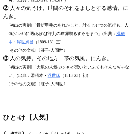
も」(出典：拾玉得花（1428）)
②
人々の気うけ。世間のそれをよしとする感情。に
んき。
[初出の実例]「骨折甲斐のあれかしと、計るじせつの流行も、人
気
に遇
ば評判の猶彌増るすゑをまつ」(出典：
滑稽
(ジンキ)
(あは)
本
・
浮世風呂
（1809‐13）三)
[その他の文献]〔荘子‐人間世〕
③
人の気持。その地方一帯の気風。にんき。
[初出の実例]「大坂の人気
が荒いといふてもそんなぢゃな
(ジンキ)
い」(出典：滑稽本・
浮世床
（1813‐23）初)
[その他の文献]〔荘子‐人間世〕
ひと‐け【人気】