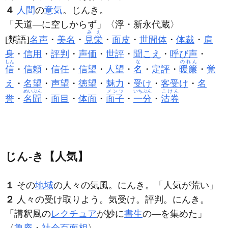
４
人間
の
意気
。じんき。
「天道―に空しからず」〈浮・新永代蔵〉
みえ
[類語]
名声
・
美名
・
見栄
・
面皮
・
世間体
・
体裁
・
肩
身
・
信用
・
評判
・
声価
・
世評
・
聞こえ
・
呼び声
・
しん
な
のれん
信
・
信頼
・
信任
・
信望
・
人望
・
名
・
定評
・
暖簾
・
覚
え
・
名望
・
声望
・
徳望
・
魅力
・
受け
・
客受け
・
名
めいぶん
メンツ
いちぶん
こけん
誉
・
名聞
・
面目
・
体面
・
面子
・
一分
・
沽券
じん‐き【人気】
１
その
地域
の人々の気風。にんき。「
人気
が荒い」
２
人々の受け取りよう。気受け。評判。にんき。
「講釈風の
レクチュア
が妙に
書生
の―を集めた」