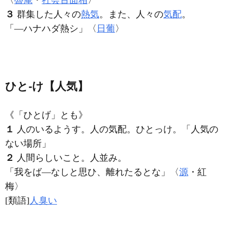
〈
魯庵
・
社会百面相
〉
３
群集した人々の
熱気
。また、人々の
気配
。
「―ハナハダ熱シ」〈
日葡
〉
ひと‐け【人気】
《「ひとげ」とも》
１
人のいるようす。人の気配。ひとっけ。「
人気
の
ない場所」
２
人間らしいこと。人並み。
「我をば―なしと思ひ、離れたるとな」〈
源
・紅
梅〉
[類語]
人臭い