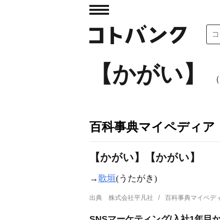
【かがい】
（
百科事典マイペディア
【かがい】【かがい】
→
歌垣
(うたがき)
出典
株式会社平凡社
百科事典マイペデ
SNSマーケティング/入社1年目か