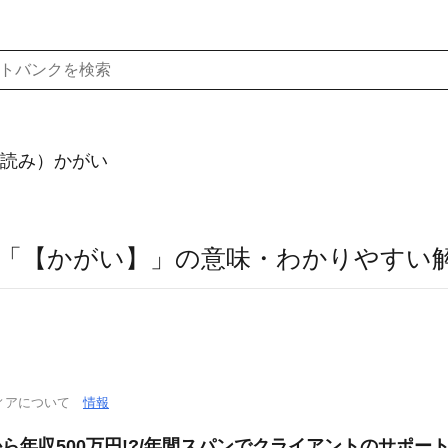
読み）かがい
「【かがい】」の意味・わかりやすい
ィアについて
情報
ら年収500万円!?/年間スパンでクライアントのサポート