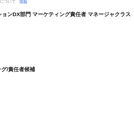
通について
情報
ションDX部門 マーケティング責任者 マネージャクラス
グ/責任者候補