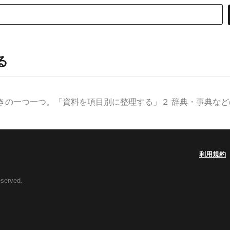
る
きの一つ一つ。「資料を項目別に整理する」２ 辞典・事典などの見
利用規約
eserved.