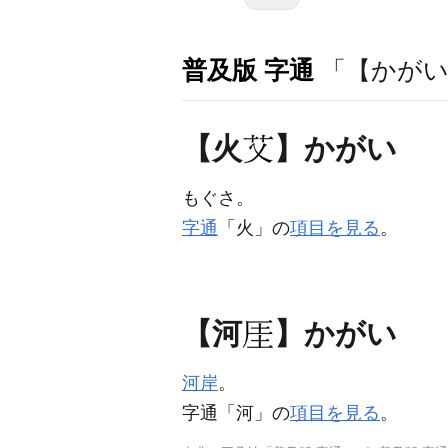
普及版 字通
「【かがい
【火
】かがい
もぐさ。
字通
「火」の
項目を見る
。
【河
】かがい
河岸
。
字通「河」の
項目を見る
。