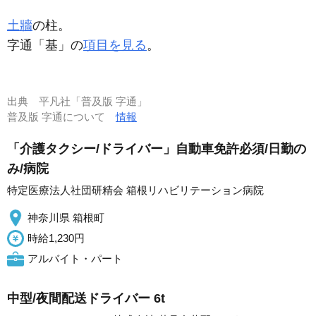
土牆
の柱。
字通「基」の
項目を見る
。
出典
平凡社「普及版 字通」
普及版 字通について
情報
「介護タクシー/ドライバー」自動車免許必須/日勤の
み/病院
特定医療法人社団研精会 箱根リハビリテーション病院
神奈川県 箱根町
時給1,230円
アルバイト・パート
中型/夜間配送ドライバー 6t