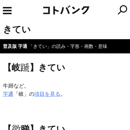
きてい
普及版 字通
「きてい」の読み・字形・画数・意味
【岐
】きてい
牛
など。
字通
「岐」の
項目を見る
。
【
睇】きてい