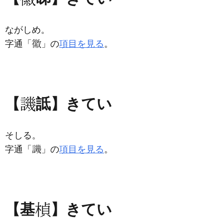
ながしめ。
字通「
」の
項目を見る
。
【
詆】きてい
そしる。
字通「
」の
項目を見る
。
【基
】きてい