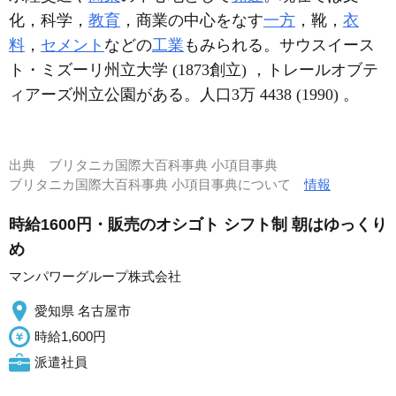
化，科学，
教育
，商業の中心をなす
一方
，靴，
衣
料
，
セメント
などの
工業
もみられる。サウスイース
ト・ミズーリ州立大学 (1873創立) ，トレールオブテ
ィアーズ州立公園がある。人口3万 4438 (1990) 。
出典
ブリタニカ国際大百科事典 小項目事典
ブリタニカ国際大百科事典 小項目事典について
情報
時給1600円・販売のオシゴト シフト制 朝はゆっくり
め
マンパワーグループ株式会社
愛知県 名古屋市
時給1,600円
派遣社員