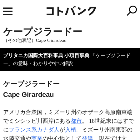
ケープジラードー
（その他表記）Cape Girardeau
ブリタニカ国際大百科事典 小項目事典
「ケープジラード
ー」の意味・わかりやすい解説
ケープジラードー
Cape Girardeau
アメリカ合衆国，ミズーリ州のオザーク高原南東端
でミシシッピ川西岸にある
都市
。 18世紀末にはすで
に
フランス系カナダ人
が
入植
。ミズーリ州南東部の
水陸交通や
商業
の中心地として
発達
。現在では文