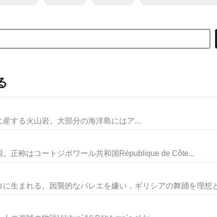
る
ocks海洋島に産する火山岩。大部分の海洋島にはア...
コートジボワール共和国République de Côte...
に生まれる。因襲的なバレエを嫌い，ギリシアの舞踊を理想とし