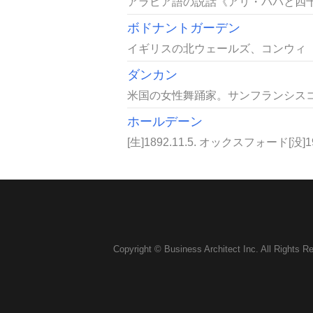
アラビア語の説話《アリ・ババと四十人の盗賊の物語
ボドナントガーデン
イギリスの北ウェールズ、コンウィ（C
ダンカン
米国の女性舞踊家。サンフランシスコ
ホールデーン
[生]1892.11.5. オックスフォード[没
Copyright © Business Architect Inc. All Rights R