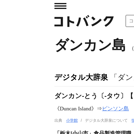
ダンカン島
デジタル大辞泉
「ダン
ダンカン‐とう〔‐タウ〕
《
Duncan Island
》⇒
ピンソン島
出典
小学館
デジタル大辞泉について
「栃木/小山市」食品製造管理職