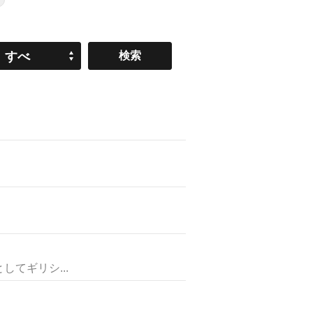
すべ
て
てギリシ...