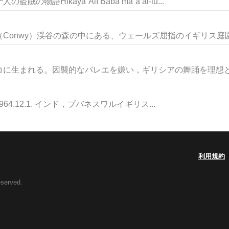
Ḥikāya`Alī Bābā ma`a al-lu...
onwy）渓谷の森の中にある、ウェールズ屈指のイギリス庭園。
に生まれる。因襲的なバレエを嫌い，ギリシアの舞踊を理想とし
]1964.12.1. インド，ブバネスワルイギリス...
利用規約
eserved.