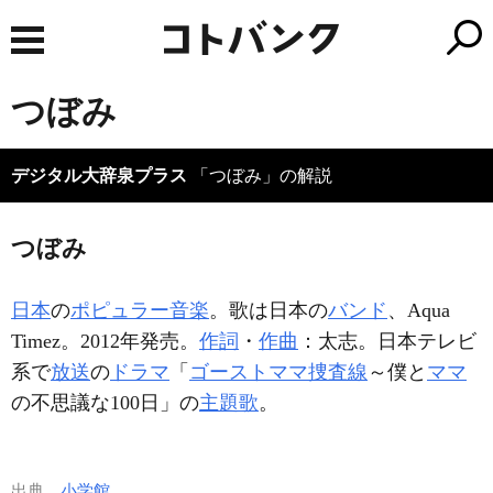
つぼみ
デジタル大辞泉プラス
「つぼみ」の解説
つぼみ
日本
の
ポピュラー音楽
。歌は日本の
バンド
、Aqua
Timez。2012年発売。
作詞
・
作曲
：太志。日本テレビ
系で
放送
の
ドラマ
「
ゴーストママ捜査線
～僕と
ママ
の不思議な100日」の
主題歌
。
出典
小学館