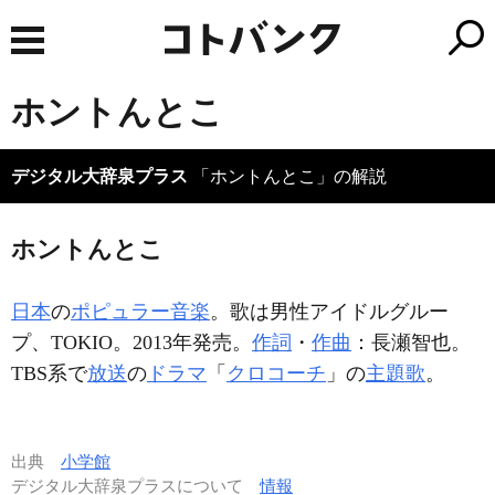
ホントんとこ
デジタル大辞泉プラス
「ホントんとこ」の解説
ホントんとこ
日本
の
ポピュラー音楽
。歌は男性アイドルグルー
プ、TOKIO。2013年発売。
作詞
・
作曲
：長瀬智也。
TBS系で
放送
の
ドラマ
「
クロコーチ
」の
主題歌
。
出典
小学館
デジタル大辞泉プラスについて
情報