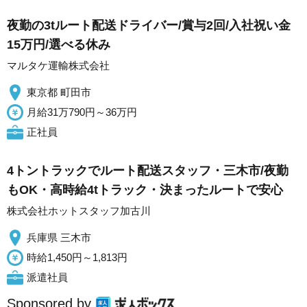
夜勤の3tルート配送ドライバー/賞与2回/入社祝い金
15万円/選べる休み
マルタケ運輸株式会社
東京都 町田市
月給31万790円～36万円
正社員
4トントラックでルート配送スタッフ・三木市/夜勤
もOK・高時給4tトラック・決まったルートで安心
株式会社ホットスタッフ加古川
兵庫県 三木市
時給1,450円～1,813円
派遣社員
Sponsored by