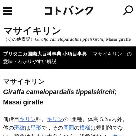
マサイキリン
（その他表記）
Giraffa camelopardalis tippelskirchi;
Masai giraffe
ブリタニカ国際大百科事典 小項目事典
「マサイキリン」の
意味・わかりやすい解説
マサイキリン
Giraffa camelopardalis tippelskirchi;
Masai giraffe
偶蹄目
キリン
科。
キリン
の1亜種。体高 5.2m内外。
体の
斑紋
は
星形
で，その
周囲
の
模様
は規則的でな