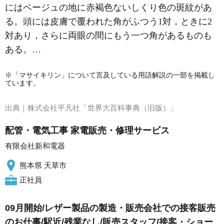
にはベージュの地に赤褐色ないしくり色の斑紋があ
る。頭には皮膚で覆われた角がふつう1対，ときに2
対あり，さらに両眼の間にもう一つ角があるものも
ある。…
※「マサイキリン」について言及している用語解説の一部を掲載し
ています。
出典｜
株式会社平凡社「世界大百科事典（旧版）」
配管・電気工事 家電販売・修理サービス
有限会社新和電器
熊本県 天草市
正社員
09月開始/レザー製品の製造・販売会社での接客販売
のお仕事/駅近/残業なし/販売スタッフ/接客・ショー