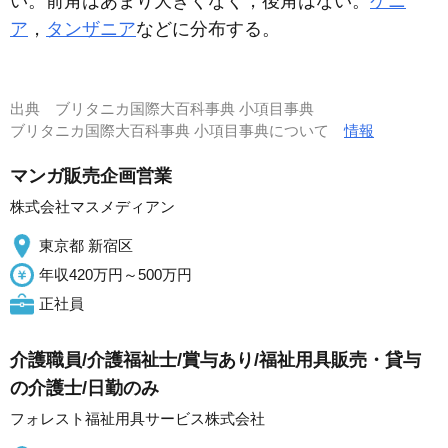
い。前角はあまり大きくなく，後角はない。
ケニ
ア
，
タンザニア
などに分布する。
出典
ブリタニカ国際大百科事典 小項目事典
ブリタニカ国際大百科事典 小項目事典について
情報
マンガ販売企画営業
株式会社マスメディアン
東京都 新宿区
年収420万円～500万円
正社員
介護職員/介護福祉士/賞与あり/福祉用具販売・貸与
の介護士/日勤のみ
フォレスト福祉用具サービス株式会社