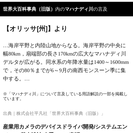
世界大百科事典（旧版）
内の
マハナディ川
の言及
【オリッサ[州]】より
…海岸平野と内陸山地からなる。海岸平野の中央に
幅80km，扇端部の長さ170kmの広大なマハナディ川
デルタが広がる。同水系の年降水量は1400～1600mm
で，その80％までが6～9月の南西モンスーン季に集
中する。…
※「マハナディ川」について言及している用語解説の一部を掲載し
ています。
出典｜
株式会社平凡社「世界大百科事典（旧版）」
産業用カメラのデバイスドライバ開発/システムエン