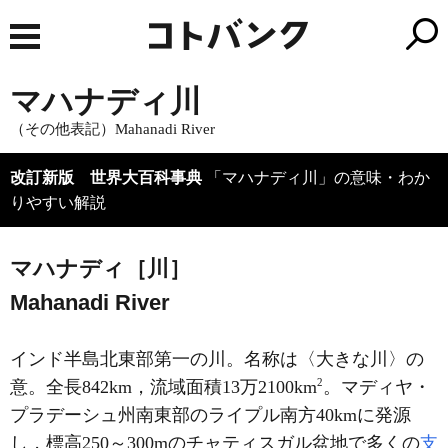
マハナディ川
（その他表記）Mahanadi River
改訂新版 世界大百科事典
「マハナディ川」の意味・わか
りやすい解説
マハナディ［川］
Mahanadi River
インド半島北東部第一の川。名称は〈大きな川〉の
2
意。全長842km，流域面積13万2100km
。マディヤ・
プラデーシュ州南東部のライプル南方40kmに発源
し，標高250～300mのチャティスガル盆地で多くの
支