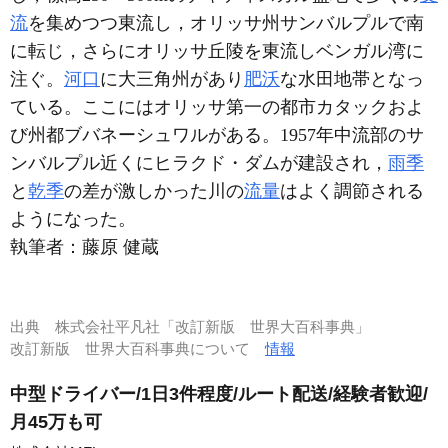
流
を集めつつ東流し，オリッサ州サンバルプルで南
に転じ，さらにオリッサ丘陵を東流しベンガル湾に
注ぐ。
河口
に大三角州があり
肥沃
な水田地帯となっ
ている。ここにはオリッサ第一の都市カタックおよ
び州都ブバネーシュワルがある。1957年中流部のサ
ンバルプル近くにヒラクド・ダムが建設され，
雨季
と
乾季
の差が激しかった川の
流量
はよく調節される
ようになった。
執筆者：
藤原 健蔵
出典
株式会社平凡社「改訂新版 世界大百科事典」
改訂新版 世界大百科事典について
情報
中型ドライバー/1日3件程度/ルート配送/経験者歓迎/
月45万も可