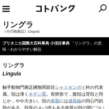
リングラ
（その他表記）
Lingula
ブリタニカ国際大百科事典 小項目事典
「リングラ」の意
味・わかりやすい解説
リングラ
Lingula
触手動物門腕足綱無関節目
シャミセンガイ
科の代表
属。殻は薄く
キチン質
。長卵形で，腹殻は背殻と同
じか，やや大きい。殻の
表面
には
成長線
の同心円的
肋がある。殻長の 4～5倍もある肉茎が殻の間につい