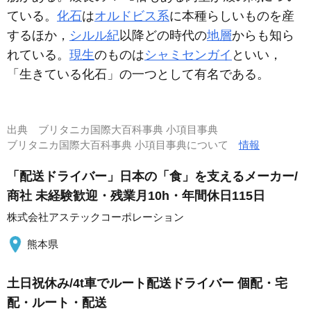
ている。
化石
は
オルドビス系
に本種らしいものを産
するほか，
シルル紀
以降どの時代の
地層
からも知ら
れている。
現生
のものは
シャミセンガイ
といい，
「生きている化石」の一つとして有名である。
出典
ブリタニカ国際大百科事典 小項目事典
ブリタニカ国際大百科事典 小項目事典について
情報
「配送ドライバー」日本の「食」を支えるメーカー/
商社 未経験歓迎・残業月10h・年間休日115日
株式会社アステックコーポレーション
熊本県
土日祝休み/4t車でルート配送ドライバー 個配・宅
配・ルート・配送