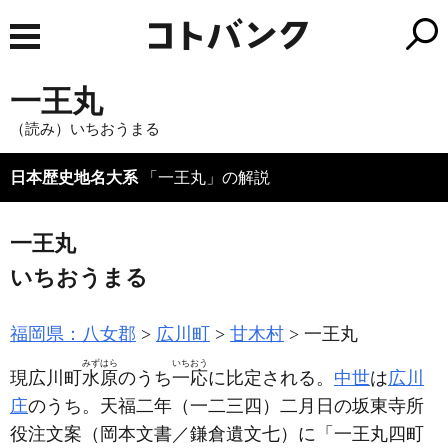
一王丸
（読み）いちおうまる
日本歴史地名大系
「一王丸」の解説
一王丸
いちおうまる
福岡県：八女郡
広川町
甘木村
一王丸
みずはら
いちおう
現広川町
水原
のうち
一応
に比定される。
中世
は
広川
庄
のうち。天福二年
（一二三四）
二月日の坂東寺所
役注文案
（岡本文書／鎌倉遺文七）
に「一王丸四町