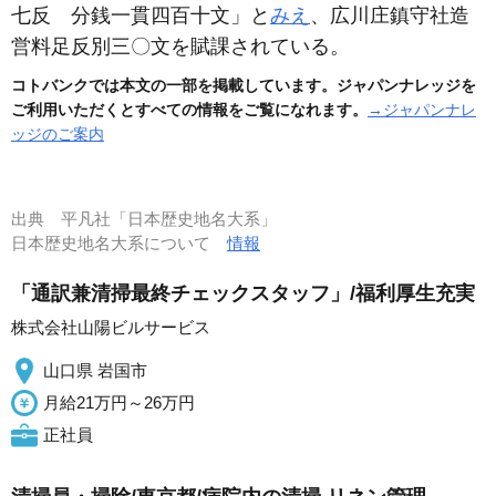
七反 分銭一貫四百十文」と
みえ
、広川庄鎮守社造
営料足反別三〇文を賦課されている。
コトバンクでは本文の一部を掲載しています。ジャパンナレッジを
ご利用いただくとすべての情報をご覧になれます。
→ジャパンナレ
ッジのご案内
出典
平凡社「日本歴史地名大系」
日本歴史地名大系について
情報
「通訳兼清掃最終チェックスタッフ」/福利厚生充実
株式会社山陽ビルサービス
山口県 岩国市
月給21万円～26万円
正社員