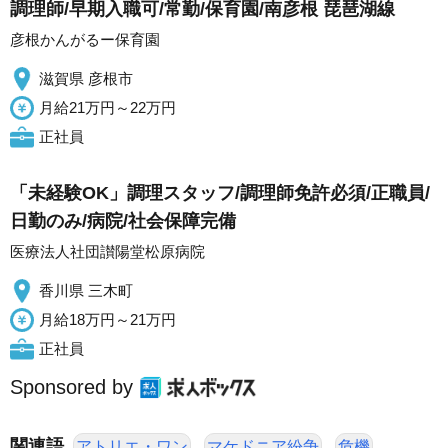
調理師/早期入職可/常勤/保育園/南彦根 琵琶湖線
彦根かんがるー保育園
滋賀県 彦根市
月給21万円～22万円
正社員
「未経験OK」調理スタッフ/調理師免許必須/正職員/
日勤のみ/病院/社会保障完備
医療法人社団讃陽堂松原病院
香川県 三木町
月給18万円～21万円
正社員
Sponsored by
関連語
アトリエ・ワン
マケドニア紛争
危機