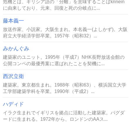
危機とは、ギリシア語の「分離」を意味することばkrinein
に由来しており、元来、回復と死の分岐点に...
藤本義一
放送作家、小説家。大阪生まれ。本名義一(よしかず)。大阪
府立大学経済学部卒業。1957年（昭和32）...
みかんぐみ
建築家のユニット。1995年（平成7）NHK長野放送会館の
公開コンペの最優秀案に選ばれたことを契機に...
西沢立衛
建築家。東京都生まれ。1988年（昭和63）、横浜国立大学
工学部建築学科を卒業。1990年（平成2）...
ハディド
イラク生まれでイギリスを拠点に活動した建築家。バグダ
ードに生まれる。1972年から、ロンドンのAAス...