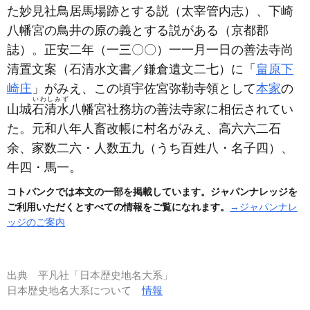
た妙見社鳥居馬場跡とする説
（太宰管内志）
、下崎
八幡宮の鳥井の原の義とする説がある
（京都郡
誌）
。正安二年
（一三〇〇）
一一月一日の善法寺尚
清置文案
（石清水文書／鎌倉遺文二七）
に「
畠原下
崎庄
」がみえ、この頃宇佐宮弥勒寺領として
本家
の
いわしみず
山城
石清水
八幡宮社務坊の善法寺家に相伝されてい
た。元和八年人畜改帳に村名がみえ、高六六二石
余、家数二六・人数五九
（うち百姓八・名子四）
、
牛四・馬一。
コトバンクでは本文の一部を掲載しています。ジャパンナレッジを
ご利用いただくとすべての情報をご覧になれます。
→ジャパンナレ
ッジのご案内
出典
平凡社「日本歴史地名大系」
日本歴史地名大系について
情報