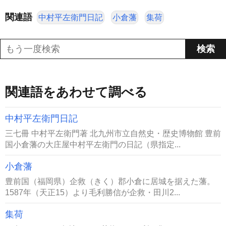
関連語
中村平左衛門日記
小倉藩
集荷
関連語をあわせて調べる
中村平左衛門日記
三七冊 中村平左衛門著 北九州市立自然史・歴史博物館 豊前
国小倉藩の大庄屋中村平左衛門の日記（県指定...
小倉藩
豊前国（福岡県）企救（きく）郡小倉に居城を据えた藩。
1587年（天正15）より毛利勝信が企救・田川2...
集荷