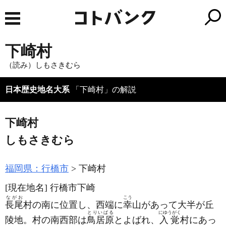
下崎村
（読み）しもさきむら
日本歴史地名大系
「下崎村」の解説
下崎村
しもさきむら
福岡県：行橋市
下崎村
[現在地名]
行橋市下崎
ながお
こう
長尾
村の南に位置し、西端に
幸
山があって大半が丘
とりいばる
にゆうがく
陵地。村の南西部は
鳥居原
とよばれ、
入覚
村にあっ