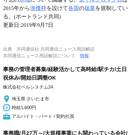
2015年から
漁獲枠
を設けて
各国
の
操業
を規制してい
る。(ポートランド共同)
更新日:
2019年9月7日
出典
共同通信社 共同通信ニュース用語解説
共同通信ニュース用語解説について
情報
事務の管理者募集/経験活かして高時給/駅チカ/土日
祝休み/開始日調整OK
株式会社ベルシステム24
埼玉県 さいたま市
時給1,600円
アルバイト・パート / 契約社員
事務職/月27万～/大規模事業にも関わっている会社/