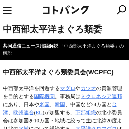
中西部太平洋まぐろ類委
共同通信ニュース用語解説
「中西部太平洋まぐろ類委」の
解説
中西部太平洋まぐろ類委員会(WCPFC)
中西部太平洋を回遊する
マグロ
や
カツオ
の資源管理
を目的とする
国際機関
。事務局は
ミクロネシア連邦
にあり、日本や
米国
、
韓国
、中国など24カ国と
台
湾
、
欧州連合
(
EU
)が加盟する。
下部組織
の北小委員
会は参加国を10カ国・地域に絞って主に北緯20度よ
り北の
水域
について議論する。
太平洋クロマグロ
は