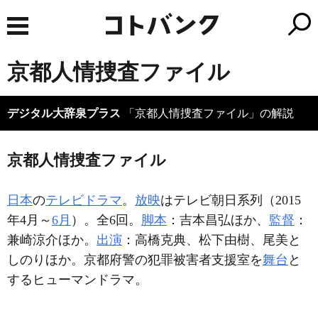
京都人情捜査ファイル
デジタル大辞泉プラス
「京都人情捜査ファイル」の解説
京都人情捜査ファイル
日本
の
テレビドラマ
。
放映
はテレビ朝日系列（2015
年4月～
6月
）。全6回。
脚本
：吉本昌弘ほか、
監督
：
兼崎涼介ほか。
出演
：高橋克典、松下由樹、尾美と
しのりほか。京都府警の犯罪被害者支援室を
舞台
と
するヒューマンドラマ。