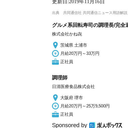
更新日:
2019年11月16日
出典
共同通信社 共同通信ニュース用語解説
グルメ系回転寿司の調理長/完全
株式会社かね㐂
茨城県 土浦市
月給20万円～33万円
正社員
調理師
日清医療食品株式会社
大阪府 堺市
月給20万円～25万9,500円
正社員
Sponsored by