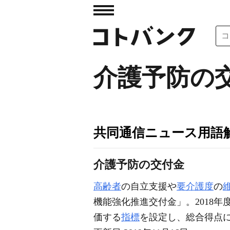
介護予防の
共同通信ニュース用語
介護予防の交付金
高齢者
の自立支援や
要介護度
の
機能強化推進交付金」。2018年
価する
指標
を設定し、総合得点