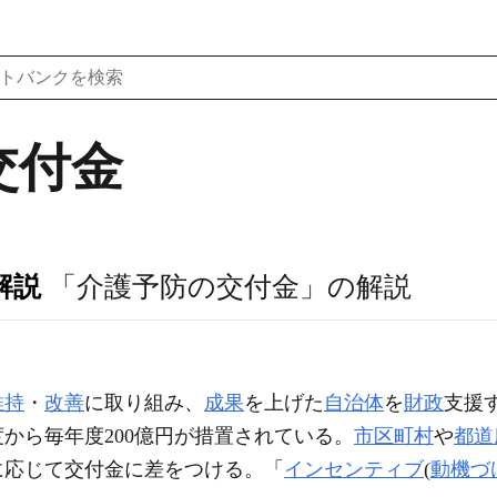
交付金
解説
「介護予防の交付金」の解説
維持
・
改善
に取り組み、
成果
を上げた
自治体
を
財政
支援
度から毎年度200億円が措置されている。
市区町村
や
都道
に応じて交付金に差をつける。「
インセンティブ
(
動機づ