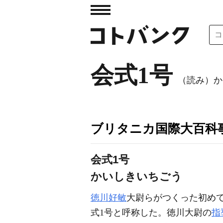
会式1号
（読み）か
ブリタニカ国際大百科
会式1号
かいしきいちごう
徳川好敏
大尉らがつくった初め
式1号と呼称した。徳川大尉の
指