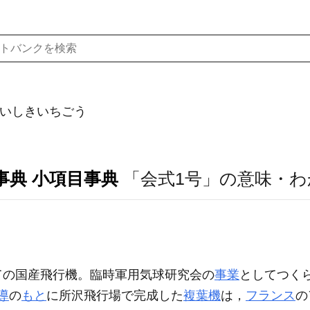
いしきいちごう
事典 小項目事典
「会式1号」の意味・わ
ての国産飛行機。臨時軍用気球研究会の
事業
としてつく
導
の
もと
に所沢飛行場で完成した
複葉機
は，
フランス
の