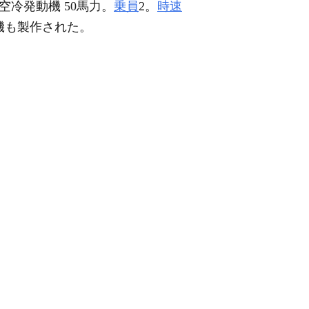
空冷発動機 50馬力。
乗員
2。
時速
号機も製作された。