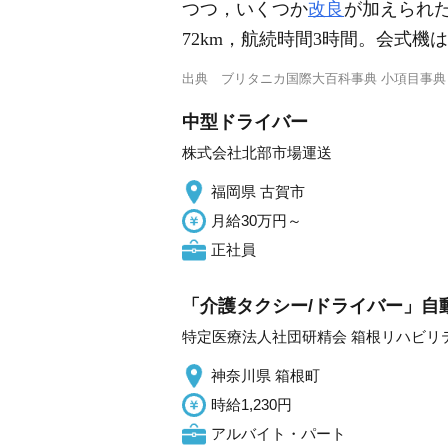
つつ，いくつか
改良
が加えられた
72km，航続時間3時間。会式機
出典
ブリタニカ国際大百科事典 小項目事典
中型ドライバー
株式会社北部市場運送
福岡県 古賀市
月給30万円～
正社員
「介護タクシー/ドライバー」自
特定医療法人社団研精会 箱根リハビリ
神奈川県 箱根町
時給1,230円
アルバイト・パート