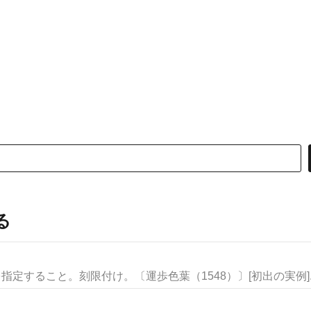
る
指定すること。刻限付け。〔運歩色葉（1548）〕[初出の実例]..