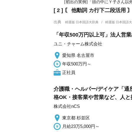
[初出の実例]「頭の中にＹ子さん以
[ 2 ]
〘 他動詞 カ行下二段活用 
出典
精選版 日本国語大辞典
精選版 日本国語
「年収500万円以上可」法人営業
ユニ・チャーム株式会社
愛知県 名古屋市
年収500万円～
正社員
介護職・ヘルパー/デイケア「通
格OK・接客業や営業など、人
株式会社nCS
東京都 杉並区
月給23万5,000円～