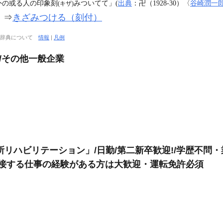
外の或る人の印象刻
みついてて」(
出典
：卍（1928‐30）〈
谷崎潤一
(キザ)
〙
⇒
きざみつける（刻付）
大辞典について
情報
|
凡例
/その他一般企業
所リハビリテーション」/日勤/第二新卒歓迎!/学歴不問
と接する仕事の経験がある方は大歓迎・運転免許必須