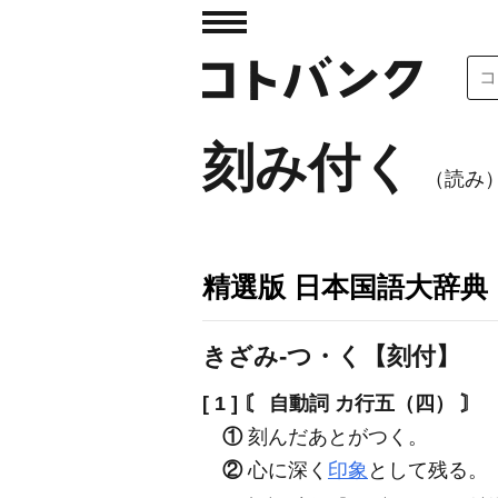
刻み付く
（読み
精選版 日本国語大辞典
きざみ‐つ・く【刻付】
[ 1 ]
〘 自動詞 カ行五（四） 〙
①
刻んだあとがつく。
②
心に深く
印象
として残る。