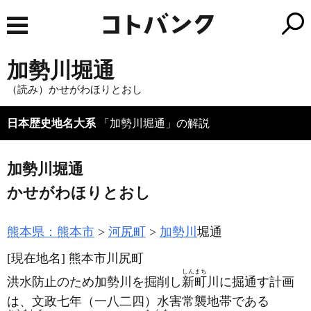
加勢川堀通
（読み）かせがわほりとおし
日本歴史地名大系
「加勢川堀通」の解説
加勢川堀通
かせがわほりとおし
熊本県：熊本市
河尻町
加勢川
堀通
[現在地名]
熊本市川尻町
しんまち
洪水防止のため加勢川を掘削し
新町
川に掘通す計画
は、文政七年
（一八二四）
水害常襲地帯である