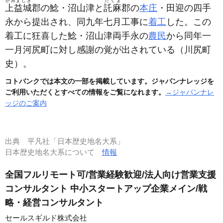
かみましき
たくま
上益城
郡の鯰・沼山津と
託麻
郡の
本庄
・田迎の四手
永から提出され、同九年七月工事に
着工
した。この
着工に狂喜した鯰・沼山津両手永の
農民
から同年一
一月河尻町に対し感謝の覚が出されている
（川尻町
史）
。
コトバンクでは本文の一部を掲載しています。ジャパンナレッジを
ご利用いただくとすべての情報をご覧になれます。
→ジャパンナレ
ッジのご案内
出典
平凡社「日本歴史地名大系」
日本歴史地名大系について
情報
全国フルリモート可/営業経験歓迎/法人向け営業支援
コンサルタント 中小スタートアップ企業メイン/戦
略・経営コンサルタント
セールスギルド株式会社