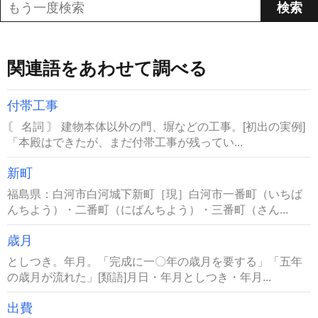
関連語をあわせて調べる
付帯工事
〘 名詞 〙 建物本体以外の門、塀などの工事。[初出の実例]
「本殿はできたが、まだ付帯工事が残ってい...
新町
福島県：白河市白河城下新町［現］白河市一番町（いちば
んちよう）・二番町（にばんちよう）・三番町（さん...
歳月
としつき。年月。「完成に一〇年の歳月を要する」「五年
の歳月が流れた」[類語]月日・年月としつき・年月...
出費