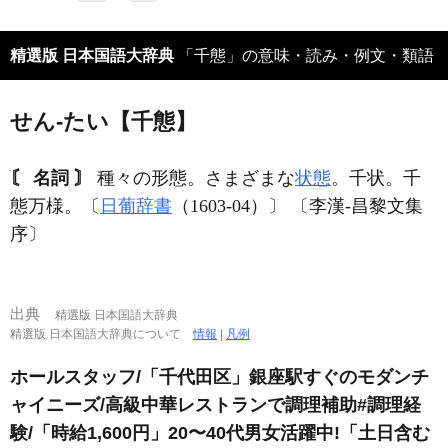
精選版 日本国語大辞典
「千態」の意味・読み・例文・類語
せん‐たい【千態】
〘 名詞 〙
種々の形態。さまざまな
状態
。千状。千
態万様。〔
日葡辞書
（1603‐04）〕 〔李漢‐昌黎文集
序〕
出典
精選版 日本国語大辞典
精選版 日本国語大辞典について
情報
|
凡例
ホールスタッフ/「千代田区」銀座駅すぐのモダンチ
ャイニーズ/高級中華レストランで調理補助#調理経
験/「時給1,600円」20〜40代男女活躍中!「土日含む