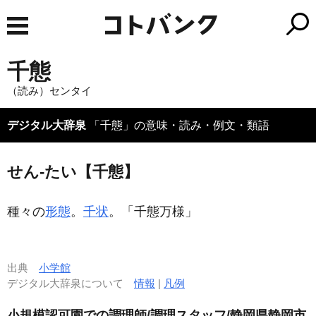
千態
（読み）センタイ
デジタル大辞泉
「千態」の意味・読み・例文・類語
せん‐たい【千態】
種々の
形態
。
千状
。「
千態
万様」
出典
小学館
デジタル大辞泉について
情報
|
凡例
小規模認可園での調理師/調理スタッフ/静岡県静岡市