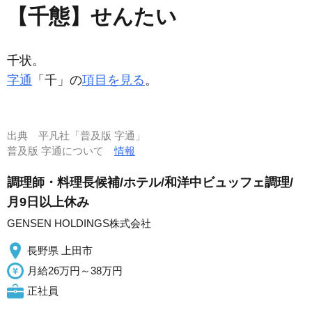
【千態】せんたい
千状。
字通
「千」の
項目を見る
。
出典
平凡社「普及版 字通」
普及版 字通について
情報
調理師・料理長候補/ホテル/和洋中ビュッフェ調理/
月9日以上休み
GENSEN HOLDINGS株式会社
長野県 上田市
月給26万円～38万円
正社員