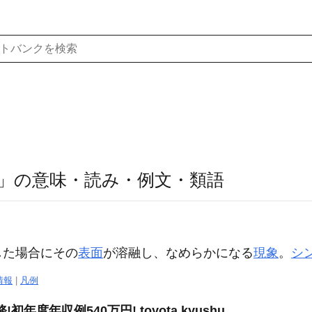
」の意味・読み・例文・類語
した場合にその
表面
が溶融し、なめらかになる
現象
。
シ
情報
|
凡例
度年収例540万円! toyota kyushu