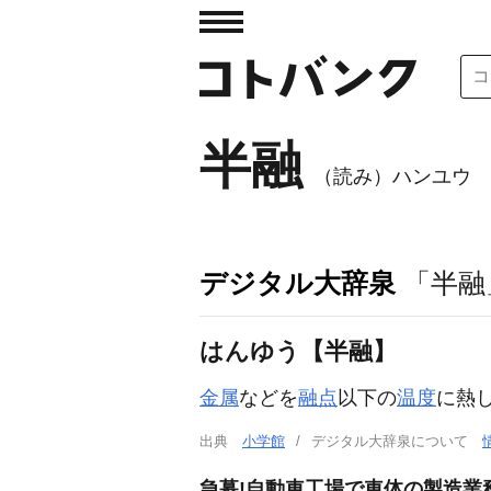
半融
（読み）ハンユウ
デジタル大辞泉
「半融
はんゆう【半融】
金属
などを
融点
以下の
温度
に熱
出典
小学館
デジタル大辞泉について
急募!自動車工場で車体の製造業務!初年