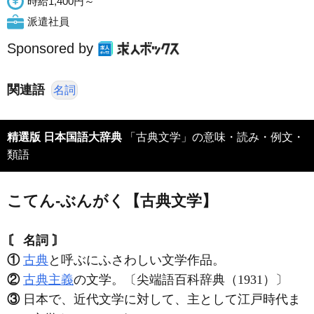
時給1,400円～
派遣社員
Sponsored by
関連語
名詞
精選版 日本国語大辞典
「古典文学」の意味・読み・例文・
類語
こてん‐ぶんがく【古典文学】
〘 名詞 〙
①
古典
と呼ぶにふさわしい文学作品。
②
古典主義
の文学。〔尖端語百科辞典（1931）〕
③
日本で、近代文学に対して、主として江戸時代ま