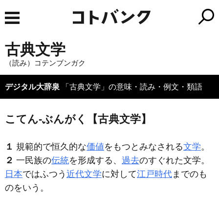
古典文学
（読み）コテンブンガク
デジタル大辞泉
「古典文学」の意味・読み・例文・類語
こてん‐ぶんがく【古典文学】
１
規範的で恒久的な
価値
をもつとみなされる
文学
。
２
一民族の
伝統
を形成する、
過去
のすぐれた文学。
日本
ではふつう
近代文学
に対して
江戸時代
までのも
のをいう。