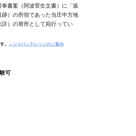
署奉書案
（阿波菅生文書）
に「坂
道跡）
の所領であった当庄中方地
未詳）
の替所として宛行ってい
す。
→ジャパンナレッジのご案内
経験可