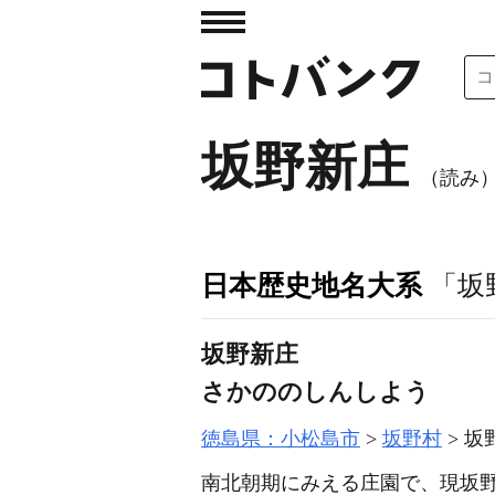
坂野新庄
（読み
日本歴史地名大系
「坂
坂野新庄
さかののしんしよう
徳島県：小松島市
坂野村
坂
南北朝期にみえる庄園で、現坂