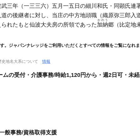
建武三年
（一三三六）
五月一五日の細川和氏・同顕氏連
入道の後継者に対し、当庄の中方地頭職
（織原弥三郎入
かのう
えられたもと仙波大夫房の所領であった
加納
郷
（比定地
す。ジャパンナレッジをご利用いただくとすべての情報をご覧になれま
歴史地名大系について
情報
ムの受付・介護事務/時給1,120円から・週2日可・未
一般事務/資格取得支援