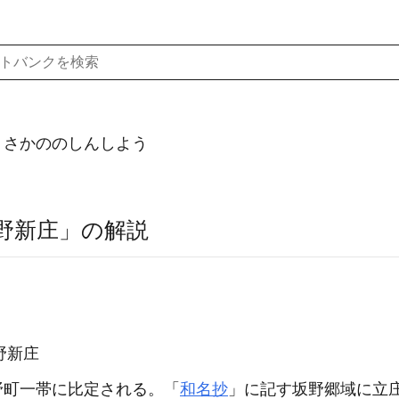
）さかののしんしよう
野新庄」の解説
野新庄
野町一帯に比定される。「
和名抄
」に記す坂野郷域に立