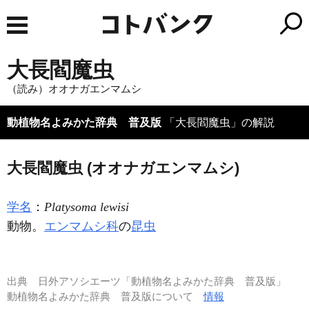
大長閻魔虫
（読み）オオナガエンマムシ
動植物名よみかた辞典 普及版
「大長閻魔虫」の解説
大長閻魔虫 (オオナガエンマムシ)
学名
：
Platysoma lewisi
動物。
エンマムシ科
の
昆虫
出典
日外アソシエーツ「動植物名よみかた辞典 普及版」
動植物名よみかた辞典 普及版について
情報