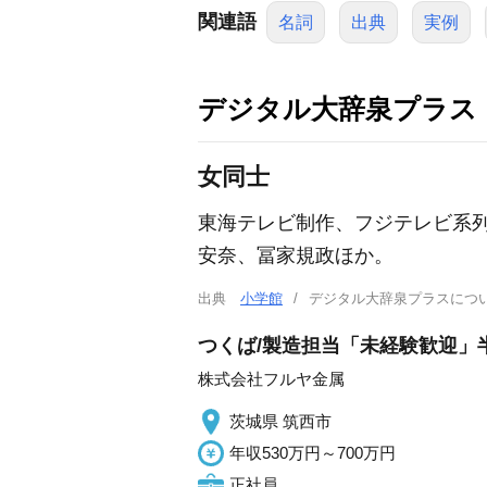
関連語
名詞
出典
実例
デジタル大辞泉プラス
女同士
東海テレビ制作、フジテレビ系
安奈、冨家規政ほか。
出典
小学館
デジタル大辞泉プラスに
つくば/製造担当「未経験歓迎」
株式会社フルヤ金属
茨城県 筑西市
年収530万円～700万円
正社員