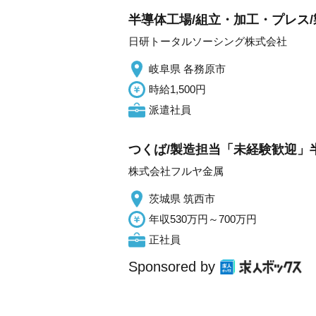
半導体工場/組立・加工・プレス/製
日研トータルソーシング株式会社
岐阜県 各務原市
時給1,500円
派遣社員
つくば/製造担当「未経験歓迎」
株式会社フルヤ金属
茨城県 筑西市
年収530万円～700万円
正社員
Sponsored by