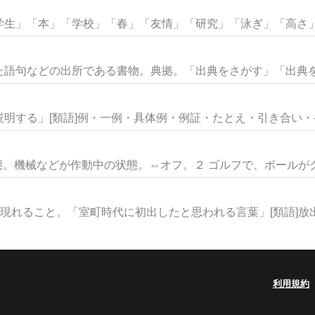
生」「本」「学校」「春」「友情」「研究」「泳ぎ」「高さ」な
語句などの出所である書物。典拠。「出典をさがす」「出典を明
明する」[類語]例・一例・具体例・例証・たとえ・引き合い・ケー
態。機械などが作動中の状態。⇔オフ。２ ゴルフで、ボールがグリ
現れること。「室町時代に初出したと思われる言葉」[類語]放出・
利用規約