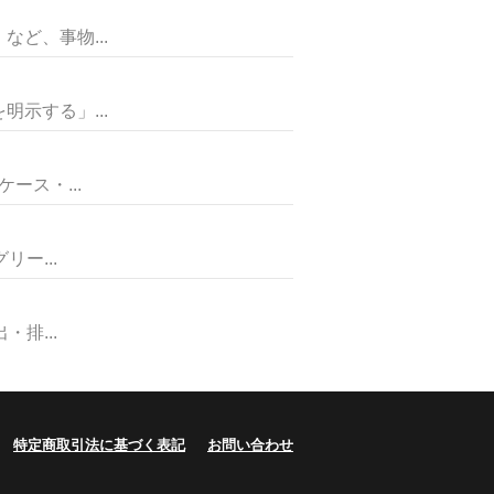
ど、事物...
示する」...
ス・...
ー...
排...
特定商取引法に基づく表記
お問い合わせ