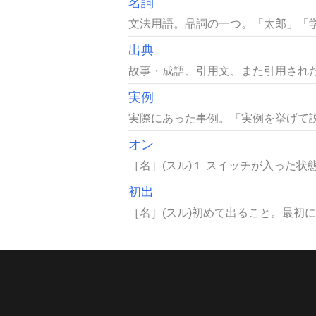
名詞
文法用語。品詞の一つ。「太郎」「学
出典
故事・成語、引用文、また引用された
実例
実際にあった事例。「実例を挙げて説
オン
［名］(スル)１ スイッチが入った状
初出
［名］(スル)初めて出ること。最初に