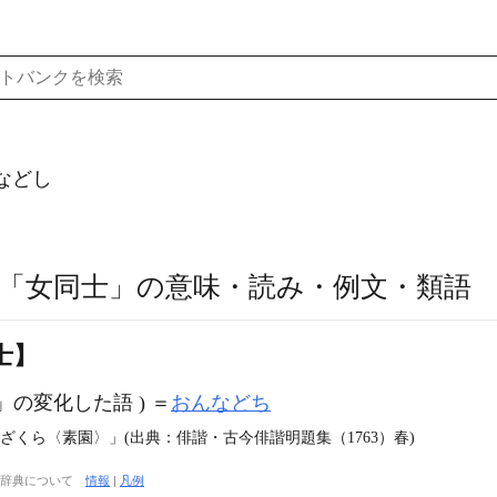
などし
「女同士」の意味・読み・例文・類語
士】
」の変化した語 ) ＝
おんなどち
ざくら〈素園〉」(出典：俳諧・古今俳諧明題集（1763）春)
大辞典について
情報
|
凡例