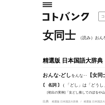
女同士
（読み）おん
精選版 日本国語大辞典
おんな‐どし
【女同
をんな‥
〘 名詞 〙
( 「どし」は「どうし
[初出の実例]「女どし推してのぼるや山
出典
精選版 日本国語大辞典
精選版 日本国語