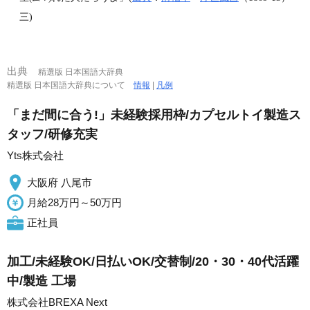
三)
出典
精選版 日本国語大辞典
精選版 日本国語大辞典について
情報
|
凡例
「まだ間に合う!」未経験採用枠/カプセルトイ製造ス
タッフ/研修充実
Yts株式会社
大阪府 八尾市
月給28万円～50万円
正社員
加工/未経験OK/日払いOK/交替制/20・30・40代活躍
中/製造 工場
株式会社BREXA Next