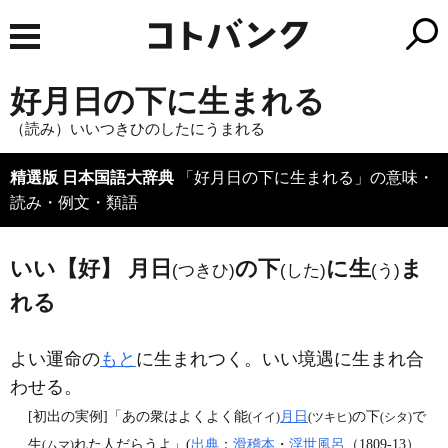
好月日の下に生まれる
（読み）いいつきひのしたにうまれる
精選版 日本国語大辞典
「好月日の下に生まれる」の意味・
読み・例文・類語
いい【好】 月日
の下
に生
ま
(つきひ)
(した)
(う)
れる
よい運命の
もと
に生まれつく。いい境遇に生まれ合
わせる。
[初出の実例]「あの衆はよくよく能
月日
の下
で
(イイ)
(ツキヒ)
(シタ)
生
れた人だらうよ」(
出典
：
滑稽本
・
浮世風呂
（1809‐13）
(ムマ)