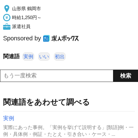
山形県 鶴岡市
時給1,250円～
派遣社員
Sponsored by
関連語
実例
いい
初出
関連語をあわせて調べる
実例
実際にあった事例。「実例を挙げて説明する」[類語]例・一
例・具体例・例証・たとえ・引き合い・ケース・...