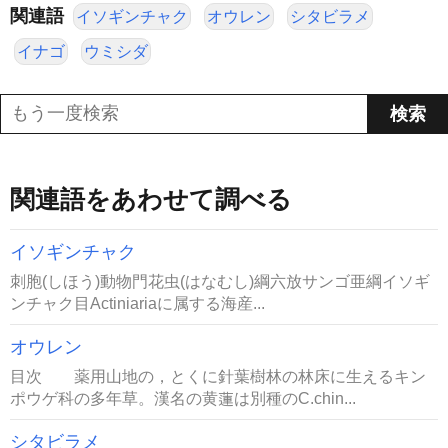
関連語
イソギンチャク
オウレン
シタビラメ
イナゴ
ウミシダ
関連語をあわせて調べる
イソギンチャク
刺胞(しほう)動物門花虫(はなむし)綱六放サンゴ亜綱イソギ
ンチャク目Actiniariaに属する海産...
オウレン
目次 薬用山地の，とくに針葉樹林の林床に生えるキン
ポウゲ科の多年草。漢名の黄蓮は別種のC.chin...
シタビラメ