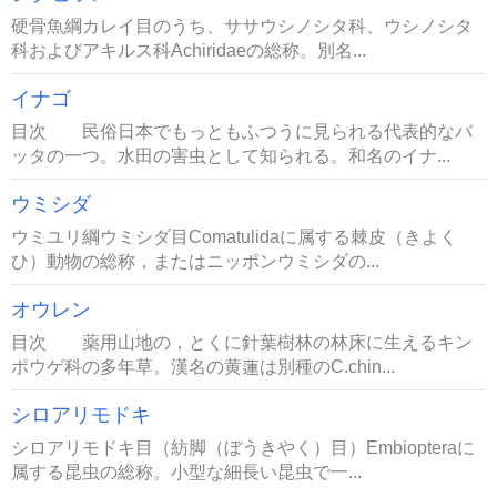
硬骨魚綱カレイ目のうち、ササウシノシタ科、ウシノシタ
科およびアキルス科Achiridaeの総称。別名...
イナゴ
目次 民俗日本でもっともふつうに見られる代表的なバ
ッタの一つ。水田の害虫として知られる。和名のイナ...
ウミシダ
ウミユリ綱ウミシダ目Comatulidaに属する棘皮（きよく
ひ）動物の総称，またはニッポンウミシダの...
オウレン
目次 薬用山地の，とくに針葉樹林の林床に生えるキン
ポウゲ科の多年草。漢名の黄蓮は別種のC.chin...
シロアリモドキ
シロアリモドキ目（紡脚（ぼうきやく）目）Embiopteraに
属する昆虫の総称。小型な細長い昆虫で一...