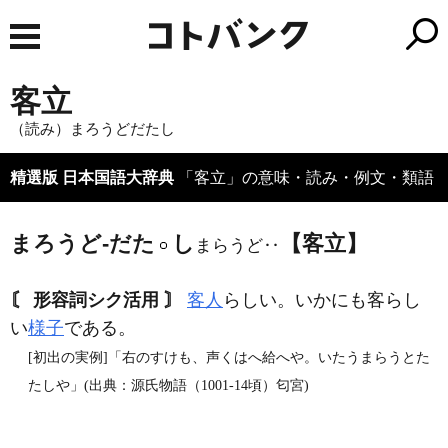
客立
（読み）まろうどだたし
精選版 日本国語大辞典
「客立」の意味・読み・例文・類語
まろうど‐だた
し
【客立】
まらうど‥
〘 形容詞シク活用 〙
客人
らしい。いかにも客らし
い
様子
である。
[初出の実例]「右のすけも、声くはへ給へや。いたうまらうとた
たしや」(出典：源氏物語（1001‐14頃）匂宮)