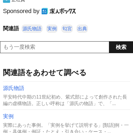
Sponsored by
関連語
源氏物語
実例
匂宮
出典
関連語をあわせて調べる
源氏物語
平安時代中期の11世紀初め、紫式部によって創作された長
編の虚構物語。正しい呼称は「源氏の物語」で、「...
実例
実際にあった事例。「実例を挙げて説明する」[類語]例・一
例・具体例・例証・たとえ・引き合い・ケース・...