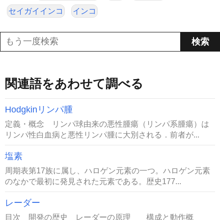
セイガイインコ
インコ
関連語をあわせて調べる
Hodgkinリンパ腫
定義・概念 リンパ球由来の悪性腫瘍（リンパ系腫瘍）は
リンパ性白血病と悪性リンパ腫に大別される．前者が...
塩素
周期表第17族に属し、ハロゲン元素の一つ。ハロゲン元素
のなかで最初に発見された元素である。歴史177...
レーダー
目次 開発の歴史 レーダーの原理 構成と動作概