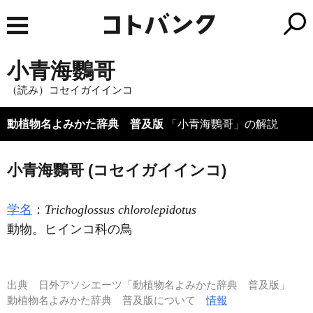
小青海鸚哥
（読み）コセイガイインコ
動植物名よみかた辞典 普及版
「小青海鸚哥」の解説
小青海鸚哥 (コセイガイインコ)
学名
：
Trichoglossus chlorolepidotus
動物。ヒインコ科の鳥
出典
日外アソシエーツ「動植物名よみかた辞典 普及版」
動植物名よみかた辞典 普及版について
情報