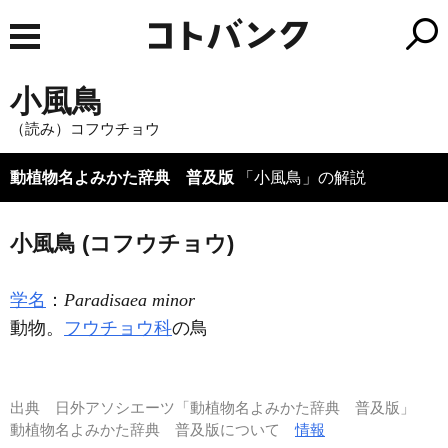
小風鳥
（読み）コフウチョウ
動植物名よみかた辞典 普及版
「小風鳥」の解説
小風鳥 (コフウチョウ)
学名
：
Paradisaea minor
動物。
フウチョウ科
の鳥
出典
日外アソシエーツ「動植物名よみかた辞典 普及版」
動植物名よみかた辞典 普及版について
情報