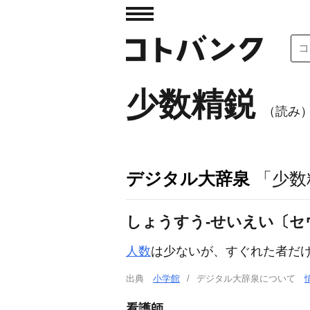
少数精鋭
（読み
デジタル大辞泉
「少数
しょうすう‐せいえい〔セ
人数
は少ないが、すぐれた者だ
出典
小学館
デジタル大辞泉について
看護師