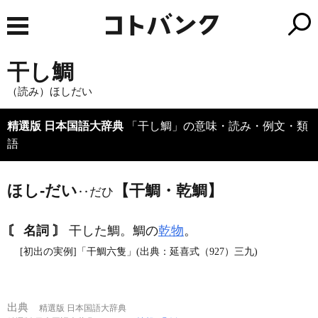
干し鯛
（読み）ほしだい
精選版 日本国語大辞典
「干し鯛」の意味・読み・例文・類
語
ほし‐だい
【干鯛・乾鯛】
‥だひ
〘 名詞 〙
干した鯛。鯛の
乾物
。
[初出の実例]「干鯛六隻」(出典：延喜式（927）三九)
出典
精選版 日本国語大辞典