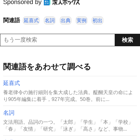
Sponsored by
関連語
延喜式
名詞
出典
実例
初出
関連語をあわせて調べる
延喜式
養老律令の施行細則を集大成した法典。醍醐天皇の命によ
り905年編集に着手，927年完成。50巻。前に...
名詞
文法用語。品詞の一つ。「太郎」「学生」「本」「学校」
「春」「友情」「研究」「泳ぎ」「高さ」など、事物...