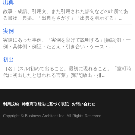
出典
故事・成語、引用文、また引用された語句などの出所であ
る書物。典拠。「出典をさがす」「出典を明示する」...
実例
実際にあった事例。「実例を挙げて説明する」[類語]例・一
例・具体例・例証・たとえ・引き合い・ケース・...
初出
［名］(スル)初めて出ること。最初に現れること。「室町時
代に初出したと思われる言葉」[類語]放出・排...
利用規約
特定商取引法に基づく表記
お問い合わせ
Copyright © Business Architect Inc. All Rights Reserved.