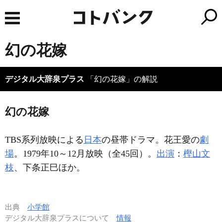
幻の花嫁
デジタル大辞泉プラス
「幻の花嫁」の解説
幻の花嫁
TBS系列放映による
日本
の昼帯ドラマ。花王愛の
劇
場
。1979年10～12月放映（全45回）。
出演
：
樫山文
枝
、下条正巳ほか。
出典
小学館
デジタル大辞泉プラスについて
情報