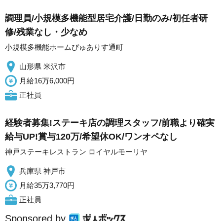
調理員/小規模多機能型居宅介護/日勤のみ/初任者研
修/残業なし・少なめ
小規模多機能ホームぴゅありす通町
山形県 米沢市
月給16万6,000円
正社員
経験者募集!ステーキ店の調理スタッフ/前職より確実
給与UP!賞与120万/希望休OK/ワンオペなし
神戸ステーキレストラン ロイヤルモーリヤ
兵庫県 神戸市
月給35万3,770円
正社員
Sponsored by