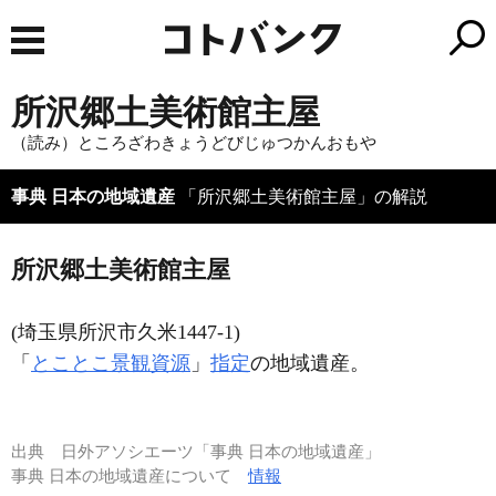
所沢郷土美術館主屋
（読み）ところざわきょうどびじゅつかんおもや
事典 日本の地域遺産
「所沢郷土美術館主屋」の解説
所沢郷土美術館主屋
(埼玉県所沢市久米1447-1)
「
とことこ景観資源
」
指定
の地域遺産。
出典
日外アソシエーツ「事典 日本の地域遺産」
事典 日本の地域遺産について
情報