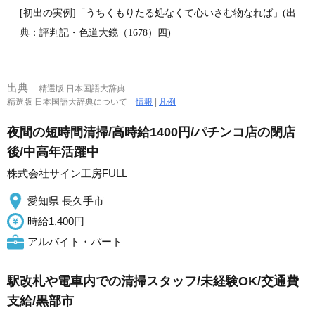
[初出の実例]「うちくもりたる処なくて心いさむ物なれば」(出
典：評判記・色道大鏡（1678）四)
出典
精選版 日本国語大辞典
精選版 日本国語大辞典について
情報
|
凡例
夜間の短時間清掃/高時給1400円/パチンコ店の閉店
後/中高年活躍中
株式会社サイン工房FULL
愛知県 長久手市
時給1,400円
アルバイト・パート
駅改札や電車内での清掃スタッフ/未経験OK/交通費
支給/黒部市