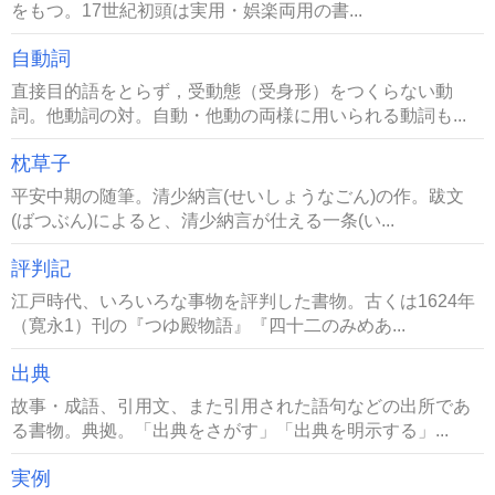
をもつ。17世紀初頭は実用・娯楽両用の書...
自動詞
直接目的語をとらず，受動態（受身形）をつくらない動
詞。他動詞の対。自動・他動の両様に用いられる動詞も...
枕草子
平安中期の随筆。清少納言(せいしょうなごん)の作。跋文
(ばつぶん)によると、清少納言が仕える一条(い...
評判記
江戸時代、いろいろな事物を評判した書物。古くは1624年
（寛永1）刊の『つゆ殿物語』『四十二のみめあ...
出典
故事・成語、引用文、また引用された語句などの出所であ
る書物。典拠。「出典をさがす」「出典を明示する」...
実例