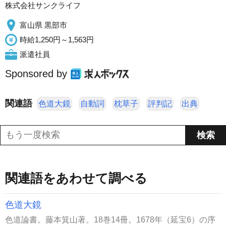
株式会社サンクライフ
富山県 黒部市
時給1,250円～1,563円
派遣社員
Sponsored by
関連語
色道大鏡
自動詞
枕草子
評判記
出典
関連語をあわせて調べる
色道大鏡
色道論書。藤本箕山著。18巻14冊。1678年（延宝6）の序