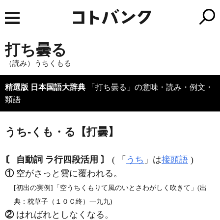
打ち曇る
（読み）うちくもる
精選版 日本国語大辞典
「打ち曇る」の意味・読み・例文・
類語
うち‐くも・る【打曇】
〘 自動詞 ラ行四段活用 〙
( 「
うち
」は
接頭語
)
①
空がさっと雲に覆われる。
[初出の実例]「空うちくもりて風のいとさわがしく吹きて」(出
典：枕草子（１０Ｃ終）一九九)
②
はればれとしなくなる。