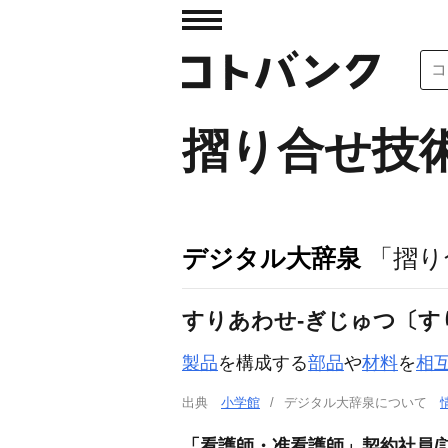
摺り合せ技
デジタル大辞泉
「摺り
すりあわせ‐ぎじゅつ〔す
製品
を構成する
部品
や
材料
を
相
出典
小学館
デジタル大辞泉について
「看護師・准看護師」契約社員/