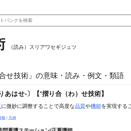
術
（読み）スリアワセギジュツ
合せ技術」の意味・読み・例文・類語
×
りあはせ‐〕【
摺り合（わ）せ技術】
互
に微妙に調整することで高度な
品質
や
機能
を実現する
情報
|
凡例
訪問看護ステーション/正看護師