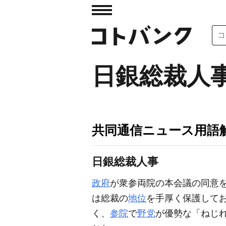
日銀総裁人
共同通信ニュース用語
日銀総裁人事
政府
が衆参両院の本会議の同意
は総裁の
地位
を手厚く保護して
く、
参院
で
野党
が優勢な「ねじれ