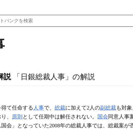
事
解説
「日銀総裁人事」の解説
を得て任命する
人事
で、
総裁
に加えて2人の
副総裁
も対象
おり、
原則
として任期中は解任されない。
国会
同意人事
国会」となっていた2008年の総裁人事では、総裁案が