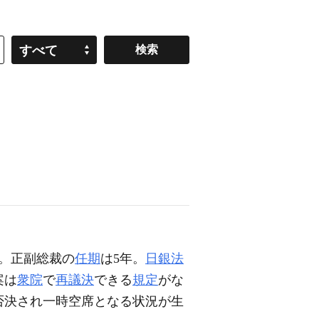
すべて
。正副総裁の
任期
は5年。
日銀法
案は
衆院
で
再議決
できる
規定
がな
否決され一時空席となる状況が生