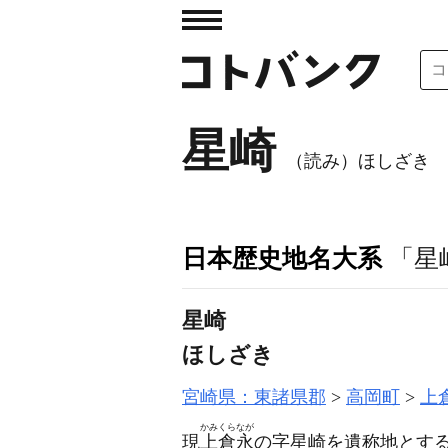
星崎
（読み）ほしざき
日本歴史地名大系
「星
星崎
ほしざき
宮崎県：東諸県郡
高岡町
上
かみくらなが
現
上倉永
の字星崎を遺称地とす