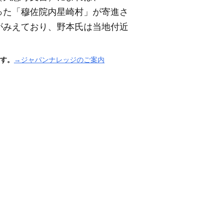
った「穆佐院内星崎村」が寄進さ
がみえており、野本氏は当地付近
す。
→ジャパンナレッジのご案内