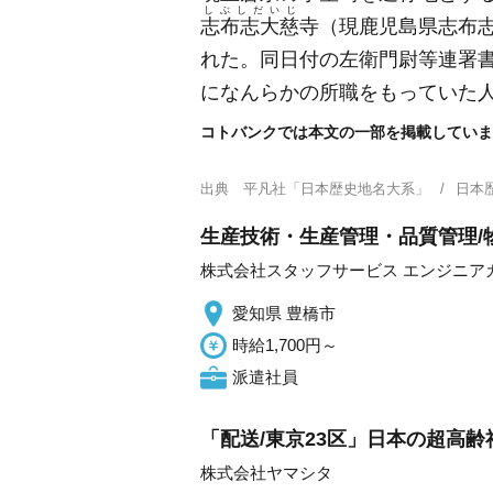
しぶしだいじ
志布志大慈
寺
（現鹿児島県志布
れた。同日付の左衛門尉等連署
になんらかの所職をもっていた
コトバンクでは本文の一部を掲載していま
出典
平凡社「日本歴史地名大系」
日本
生産技術・生産管理・品質管理/
株式会社スタッフサービス エンジニア
愛知県 豊橋市
時給1,700円～
派遣社員
「配送/東京23区」日本の超高
株式会社ヤマシタ