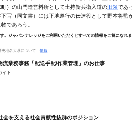
志町）
の山門造営料所として土持新兵衛入道の
旧領
であ
書下写
（同文書）
には下地遵行の伝達役として野本将監
人物であろう。
す。ジャパンナレッジをご利用いただくとすべての情報をご覧になれま
歴史地名大系について
情報
物流業務事務「配送手配/作業管理」のお仕事
ガイド
齢社会を支える社会貢献性抜群のポジション