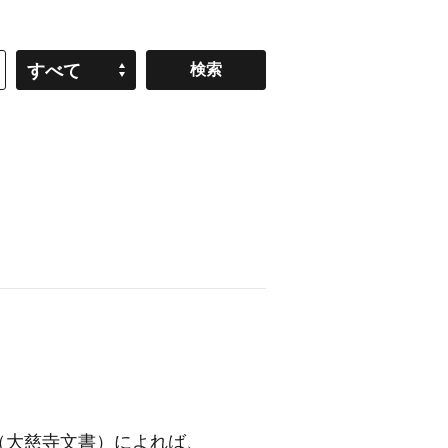
すべて
（大慈寺文書）
によれば、