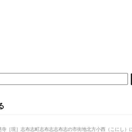
る
寺［現］志布志町志布志志布志の市街地北方小西（こにし）にあ