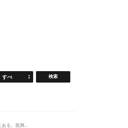
すべ
て
る。龍興...