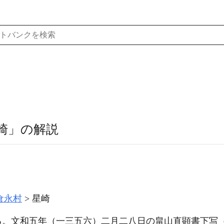
崎」の解説
倉永村
星崎
る。文和五年
（一三五六）
二月二八日の畠山直顕書下写