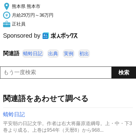
熊本県 熊本市
月給29万円～36万円
正社員
Sponsored by
関連語
蜻蛉日記
出典
実例
初出
関連語をあわせて調べる
蜻蛉日記
平安朝の日記文学。作者は右大将藤原道綱母。上・中・下3
巻より成る。上巻は954年（天暦8）から968...