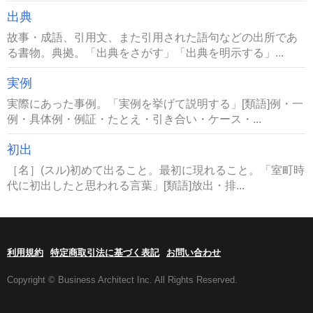
出典
故事・成語、引用文、また引用された語句などの出所であ
る書物。典拠。「出典をさがす」「出典を明示する」...
実例
実際にあった事例。「実例を挙げて説明する」[類語]例・一
例・具体例・例証・たとえ・引き合い・ケース・...
初出
［名］(スル)初めて出ること。最初に現れること。「室町時
代に初出したと思われる言葉」[類語]放出・排...
利用規約
特定商取引法に基づく表記
お問い合わせ
Copyright © Business Architect Inc. All Rights Reserved.