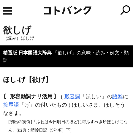
欲しげ
（読み）ほしげ
精選版 日本国語大辞典
「欲しげ」の意味・読み・例文・類
語
ほし‐げ【欲げ】
〘 形容動詞ナリ活用 〙
(
形容詞
「ほしい」の
語幹
に
接尾語
「げ」の付いたもの ) ほしいさま。ほしそう
なさま。
[初出の実例]「ふねは今日明日のほどに埒ふすべき所ほしげにな
ん」(出典：蜻蛉日記（974頃）下)