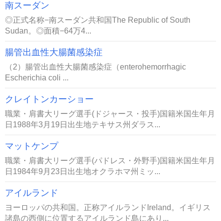
南スーダン
◎正式名称−南スーダン共和国The Republic of South
Sudan。◎面積−64万4...
腸管出血性大腸菌感染症
（2）腸管出血性大腸菌感染症（enterohemorrhagic
Escherichia coli ...
クレイトンカーショー
職業・肩書大リーグ選手(ドジャース・投手)国籍米国生年月
日1988年3月19日出生地テキサス州ダラス...
マットケンプ
職業・肩書大リーグ選手(パドレス・外野手)国籍米国生年月
日1984年9月23日出生地オクラホマ州ミッ...
アイルランド
ヨーロッパの共和国。正称アイルランドIreland。イギリス
諸島の西側に位置するアイルランド島にあり...