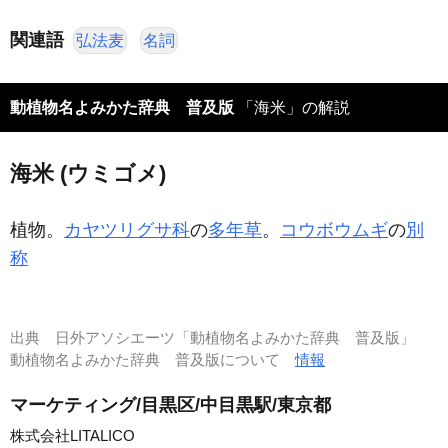
関連語
弘法麦
名詞
動植物名よみかた辞典 普及版
「海米」の解説
海米 (ウミゴメ)
植物。
カヤツリグサ科
の
多年草
。
コウボウムギ
の
別
称
出典
日外アソシエーツ「動植物名よみかた辞典 普及版」
動植物名よみかた辞典 普及版について
情報
マーケティング/目黒区/中目黒駅/東京都
株式会社LITALICO