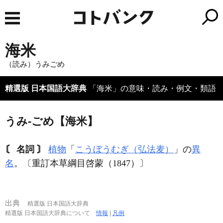
海米
（読み）うみごめ
精選版 日本国語大辞典
「海米」の意味・読み・例文・類語
うみ‐ごめ【海米】
〘 名詞 〙
植物
「
こうぼうむぎ（弘法麦）
」の
異
名
。〔重訂本草綱目啓蒙（1847）〕
出典
精選版 日本国語大辞典
精選版 日本国語大辞典について
情報
|
凡例