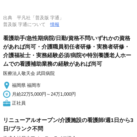
出典
平凡社「普及版 字通」
普及版 字通について
情報
看護助手/急性期病院/日勤/資格不問/いずれかの資格
があれば尚可・介護職員初任者研修・実務者研修・
介護福祉士・実務経験必須/病院や特別養護老人ホー
ムでの看護補助業務の経験があれば尚可
医療法人敬天会 武田病院
福岡県 福岡市
月給22万5,000円～24万1,000円
正社員
リニューアルオープン/介護施設の看護師/週1日から3
日/ブランク不問