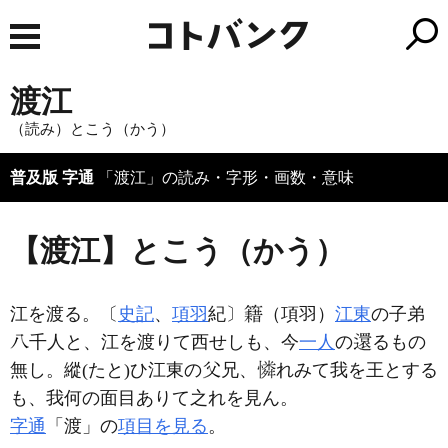
渡江
（読み）とこう（かう）
普及版 字通
「渡江」の読み・字形・画数・意味
【渡江】とこう（かう）
江を渡る。〔
史記
、
項羽
紀〕
（項羽）
江東
の子弟
千人と、江を渡りて西せしも、今
一人
の
るもの
無し。縱(たと)ひ江東の
兄、
れみて我を王とする
も、我何の面目ありて之れを見ん。
字通
「渡」の
項目を見る
。